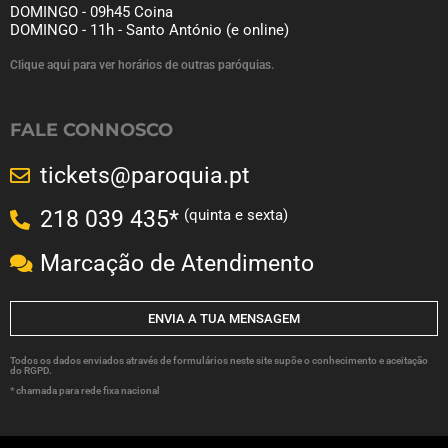
DOMINGO - 09h45 Coina
DOMINGO - 11h - Santo António (e online)
Clique aqui para ver horários de outras paróquias.
FALE CONNOSCO
tickets@paroquia.pt
(quinta e sexta)
218 039 435*
Marcação de Atendimento
ENVIA A TUA MENSAGEM
Todos os dados enviados através de formulários neste site supõe o conhecimento e aceitação
do RGPD.
* chamada para rede fixa nacional