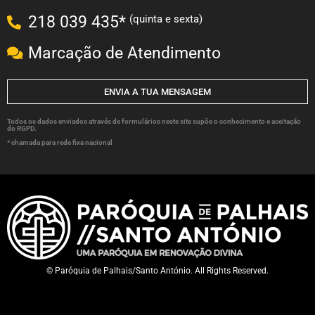
(quinta e sexta)
218 039 435*
Marcação de Atendimento
ENVIA A TUA MENSAGEM
Todos os dados enviados através de formulários neste site supõe o conhecimento e aceitação
do RGPD.
* chamada para rede fixa nacional
© Paróquia de Palhais/Santo António. All Rights Reserved.