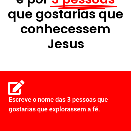
que gostarias que
conhecessem
Jesus
Escreve o nome das 3 pessoas que
gostarias que explorassem a fé.