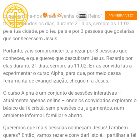
Lucas ensina-nos a rezar “venha o teu Reino”. Encorajamos-
PRIMEIRA VEZ?
te a rezar todos os dias, durante 21 dias, sempre às 11:02,
pela tua cidade, pelo teu país e por 3 pessoas que gostarias
que conhecessem Jesus.
Portanto, vais comprometer-te a rezar por 3 pessoas que
conheces, e que queres que descubram Jesus. Rezarás por
elas durante 21 dias, sempre às 11:02. E irás convidá-las a
experimentar o curso Alpha, para que, por meio dessa
ferramenta de evangelização, cheguem a Jesus.
O curso Alpha é um conjunto de sessões interativas –
atualmente apenas online – onde os convidados exploram o
básico da fé cristã, sem pressões ou julgamentos, num
ambiente informal, familiar e aberto.
Queremos que mais pessoas conheçam Jesus! Também
queres? Então, vamos rezar e convidar! Isto é… partilhar a fé!