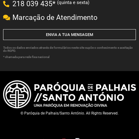
(quinta e sexta)
218 039 435*
Marcação de Atendimento
ENVIA A TUA MENSAGEM
Todos os dados enviados através de formulários neste site supõe o conhecimento e aceitação
do RGPD.
* chamada para rede fixa nacional
© Paróquia de Palhais/Santo António. All Rights Reserved.