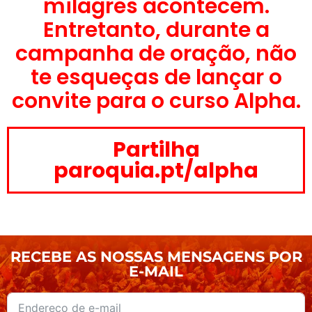
milagres acontecem.
Entretanto, durante a
campanha de oração, não
te esqueças de lançar o
convite para o curso Alpha.
Partilha
paroquia.pt/alpha
RECEBE AS NOSSAS MENSAGENS POR
E-MAIL