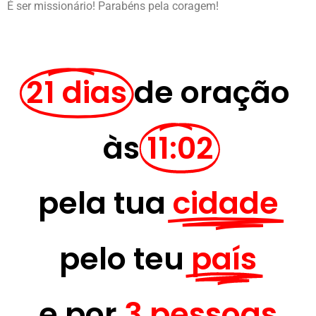
É ser missionário! Parabéns pela coragem!
21 dias
de oração
às
11:02
pela tua
cidade
pelo teu
país
e por
3 pessoas