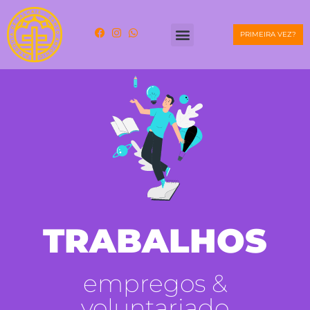
PRIMEIRA VEZ?
TRABALHOS
empregos &
voluntariado