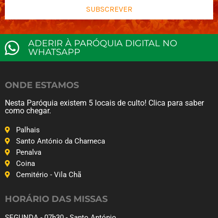
SUBSCREVER
ADERIR À PARÓQUIA DIGITAL NO
WHATSAPP
ONDE ESTAMOS
Nesta Paróquia existem 5 locais de culto! Clica para saber
como chegar.
Palhais
Santo António da Charneca
Penalva
Coina
Cemitério - Vila Chã
HORÁRIO DAS MISSAS
SEGUNDA - 07h30 - Santo António