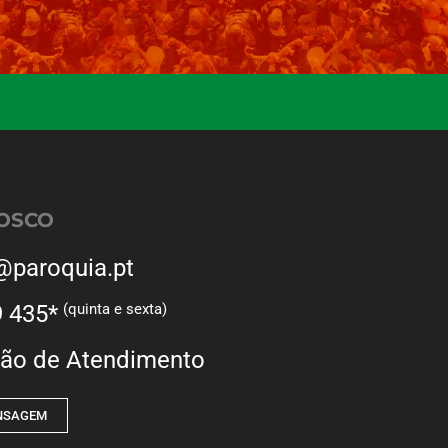
OSCO
@paroquia.pt
9 435*
(quinta e sexta)
ão de Atendimento
ENSAGEM