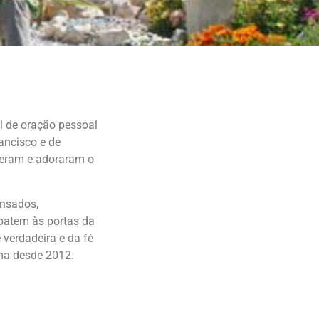
l de oração pessoal
ancisco e de
veram e adoraram o
ansados,
 batem às portas da
verdadeira e da fé
ima desde 2012.