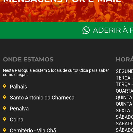
ADERIR À 
ONDE ESTAMOS
HORÁ
Nesta Paróquia existem 5 locais de culto! Clica para saber
SEGUNDA
como chegar.
TERÇA -
TERÇA -
Palhais
QUARTA 
Santo António da Charneca
QUINTA 
QUINTA 
Penalva
SEXTA -
SÁBADO 
Coina
SÁBADO 
Cemitério - Vila Chã
SÁBADO 