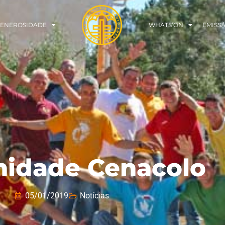
ENEROSIDADE
WHATS’ON
EMISS
idade Cenacolo
05/01/2019
Notícias