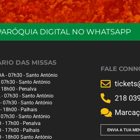
PARÓQUIA DIGITAL NO WHATSAPP
RIO DAS MISSAS
FALE CONN
 - 07h30 - Santo António
 07h30 - Santo António
tickets
 18h00 - Penalva
- 07h30 - Santo António
218 03
- 07h30 - Santo António
- 18h00 - Palhais
Marcaç
 07h30 - Santo António
- 17h00 - Penalva
- 17h00 - Palhais
ENVIA A TUA M
- 18h00 Santo António