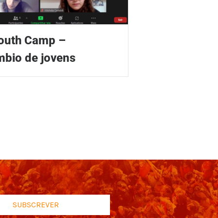
outh Camp –
mbio de jovens
SUBSCREVER