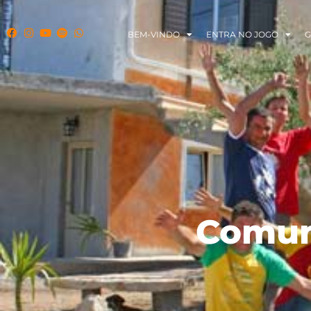
BEM-VINDO
ENTRA NO JOGO
G
Comun