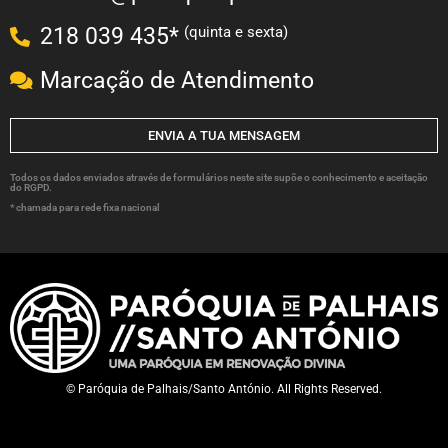
(quinta e sexta)
218 039 435*
Marcação de Atendimento
ENVIA A TUA MENSAGEM
Todos os dados enviados através de formulários neste site supõe o conhecimento e aceitação
do RGPD.
* chamada para rede fixa nacional
© Paróquia de Palhais/Santo António. All Rights Reserved.