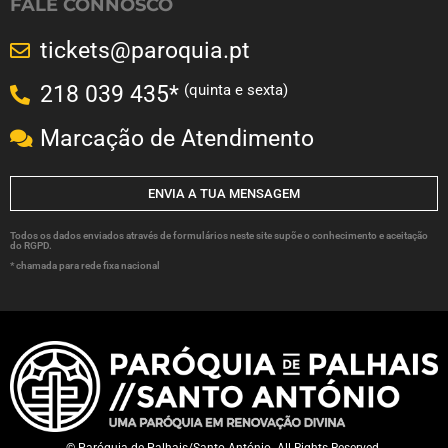
FALE CONNOSCO
tickets@paroquia.pt
(quinta e sexta)
218 039 435*
Marcação de Atendimento
ENVIA A TUA MENSAGEM
Todos os dados enviados através de formulários neste site supõe o conhecimento e aceitação
do RGPD.
* chamada para rede fixa nacional
© Paróquia de Palhais/Santo António. All Rights Reserved.