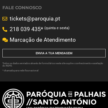
FALE CONNOSCO
tickets@paroquia.pt
(quinta e sexta)
218 039 435*
Marcação de Atendimento
ENVIA A TUA MENSAGEM
Todos os dados enviados através de formulários neste site supõe o conhecimento e aceitação
do RGPD.
* chamada para rede fixa nacional