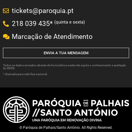
tickets@paroquia.pt
(quinta e sexta)
218 039 435*
Marcação de Atendimento
ENVIA A TUA MENSAGEM
Todos os dados enviados através de formulários neste site supõe o conhecimento e aceitação
do RGPD.
* chamada para rede fixa nacional
© Paróquia de Palhais/Santo António. All Rights Reserved.