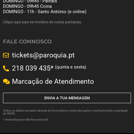
DOMINGO - 09h45 - Palhais
DOMINGO - 09h45 Coina
DOMINGO - 11h - Santo António (e online)
Clique aqui para ver horários de outras paróquias.
FALE CONNOSCO
tickets@paroquia.pt
(quinta e sexta)
218 039 435*
Marcação de Atendimento
ENVIA A TUA MENSAGEM
Todos os dados enviados através de formulários neste site supõe o conhecimento e aceitação
do RGPD.
* chamada para rede fixa nacional