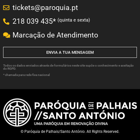
tickets@paroquia.pt
(quinta e sexta)
218 039 435*
Marcação de Atendimento
ENVIA A TUA MENSAGEM
Todos os dados enviados através de formulários neste site supõe o conhecimento e aceitação
do RGPD.
* chamada para rede fixa nacional
© Paróquia de Palhais/Santo António. All Rights Reserved.