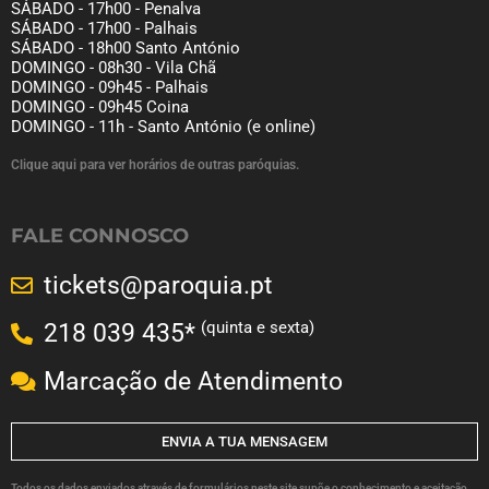
SÁBADO - 17h00 - Penalva
SÁBADO - 17h00 - Palhais
SÁBADO - 18h00 Santo António
DOMINGO - 08h30 - Vila Chã
DOMINGO - 09h45 - Palhais
DOMINGO - 09h45 Coina
DOMINGO - 11h - Santo António (e online)
Clique aqui para ver horários de outras paróquias.
FALE CONNOSCO
tickets@paroquia.pt
(quinta e sexta)
218 039 435*
Marcação de Atendimento
ENVIA A TUA MENSAGEM
Todos os dados enviados através de formulários neste site supõe o conhecimento e aceitação